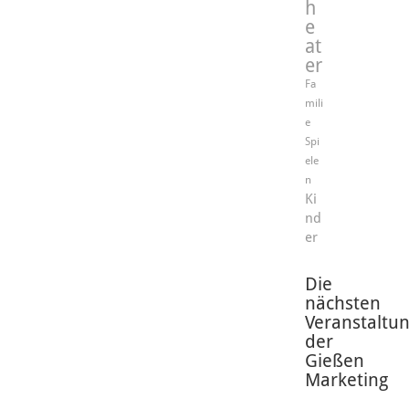
h
e
at
er
Fa
mili
e
Spi
ele
n
Ki
nd
er
Die
nächsten
Veranstaltu
der
Gießen
Marketing