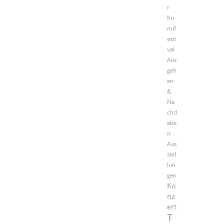
r
Kri
mif
esti
val
Aus
geh
en
&
Na
chtl
ebe
n
Aus
stel
lun
gen
Ko
nz
ert
T