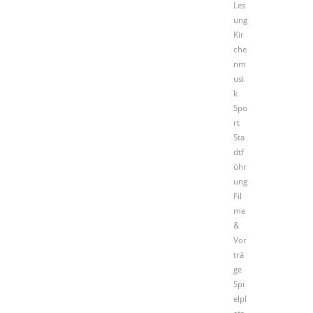
Les
ung
Kir
che
nm
usi
k
Spo
rt
Sta
dtf
ühr
ung
Fil
me
&
Vor
trä
ge
Spi
elpl