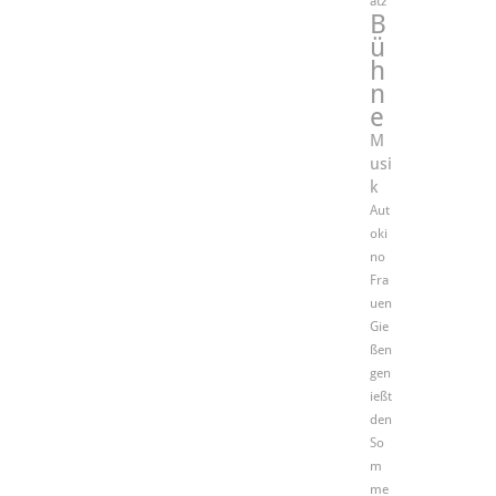
atz
B
ü
h
n
e
M
usi
k
Aut
oki
no
Fra
uen
Gie
ßen
gen
ießt
den
So
m
me