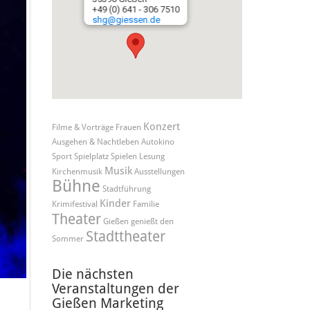
+49 (0) 641 - 306 7510
shg@giessen.de
Konzert
Filme & Vorträge
Frauen
Ausgehen & Nachtleben
Autokino
Sport
Spielplatz
Spielen
Lesung
Musik
Kirchenmusik
Ausstellungen
Bühne
Stadtführung
Kinder
Krimifestival
Familie
Theater
Gießen genießt den
Stadttheater
Sommer
Die nächsten
Veranstaltungen der
Gießen Marketing