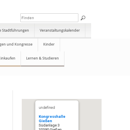
e Stadtführungen
Veranstaltungskalender
gen und Kongresse
Kinder
Einkaufen
Lernen & Studieren
undefined
Kongresshalle
Gießen
Südanlage 3
35390 Gießen