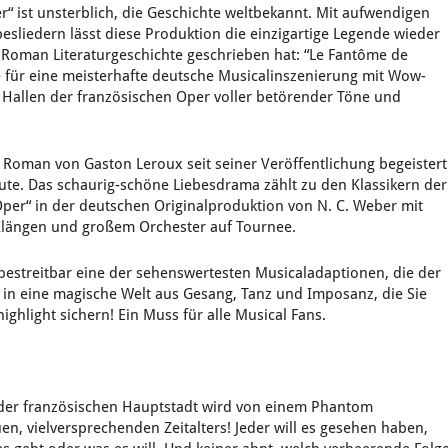
 ist unsterblich, die Geschichte weltbekannt. Mit aufwendigen
liedern lässt diese Produktion die einzigartige Legende wieder
Roman Literaturgeschichte geschrieben hat: “Le Fantôme de
ge für eine meisterhafte deutsche Musicalinszenierung mit Wow-
ie Hallen der französischen Oper voller betörender Töne und
Roman von Gaston Leroux seit seiner Veröffentlichung begeistert
ute. Das schaurig-schöne Liebesdrama zählt zu den Klassikern der
per“ in der deutschen Originalproduktion von N. C. Weber mit
Klängen und großem Orchester auf Tournee.
estreitbar eine der sehenswertesten Musicaladaptionen, die der
n in eine magische Welt aus Gesang, Tanz und Imposanz, die Sie
highlight sichern! Ein Muss für alle Musical Fans.
s der französischen Hauptstadt wird von einem Phantom
, vielversprechenden Zeitalters! Jeder will es gesehen haben,