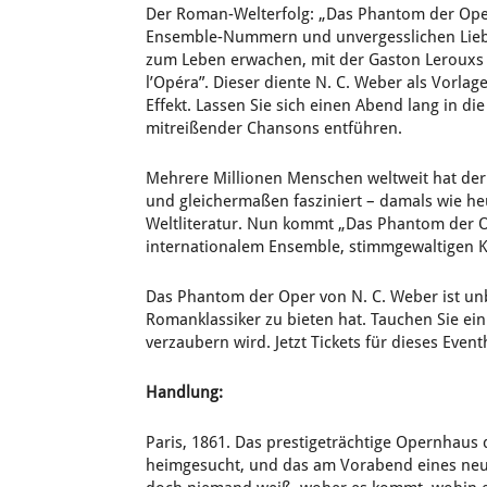
Der Roman-Welterfolg: „Das Phantom der Oper“
Ensemble-Nummern und unvergesslichen Liebes
zum Leben erwachen, mit der Gaston Lerouxs 
l’Opéra”. Dieser diente N. C. Weber als Vorla
Effekt. Lassen Sie sich einen Abend lang in d
mitreißender Chansons entführen.
Mehrere Millionen Menschen weltweit hat der 
und gleichermaßen fasziniert – damals wie he
Weltliteratur. Nun kommt „Das Phantom der O
internationalem Ensemble, stimmgewaltigen 
Das Phantom der Oper von N. C. Weber ist unb
Romanklassiker zu bieten hat. Tauchen Sie ei
verzaubern wird. Jetzt Tickets für dieses Event
Handlung:
Paris, 1861. Das prestigeträchtige Opernhau
heimgesucht, und das am Vorabend eines neuen