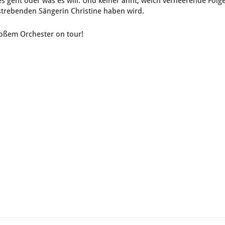
 geht oder was es will. Und keiner ahnt, welch verheerende Folg
strebenden Sängerin Christine haben wird.
roßem Orchester on tour!