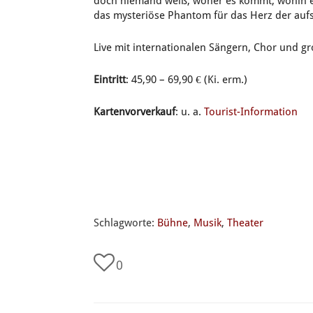
doch niemand weiß, woher es kommt, wohin es
das mysteriöse Phantom für das Herz der auf
Live mit internationalen Sängern, Chor und g
Eintritt
: 45,90 – 69,90 € (Ki. erm.)
Kartenvorverkauf
: u. a.
Tourist-Information
Schlagworte:
Bühne
,
Musik
,
Theater
0