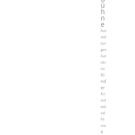
ü
h
n
e
Aus
stel
lun
gen
Aut
oki
no
Ki
nd
er
Kri
mif
esti
val
Fil
me
&