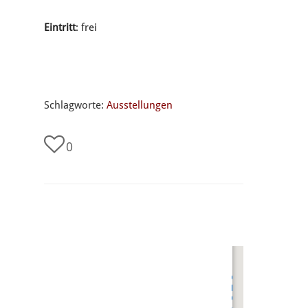
Eintritt
: frei
Schlagworte:
Ausstellungen
0
undefined
Oberhessischer
Künstlerbund
Gießen