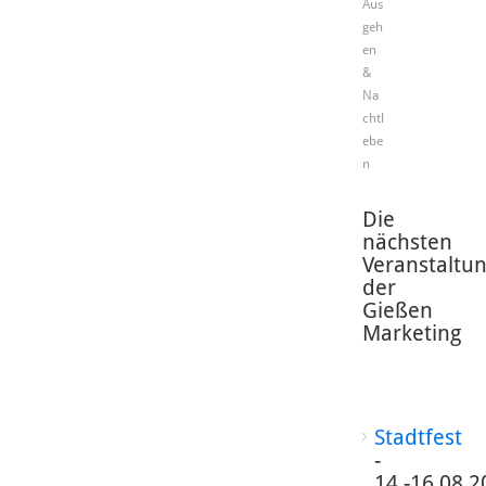
Aus
geh
en
&
Na
chtl
ebe
n
Die
nächsten
Veranstaltu
der
Gießen
Marketing
Stadtfest
-
14.-16.08.2