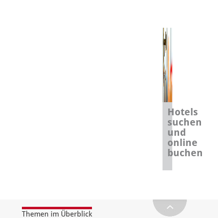
Hotels
suchen
und
online
buchen
Themen im Überblick