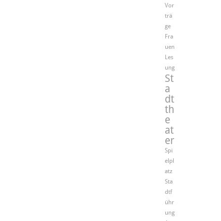
Vor
trä
ge
Fra
uen
Les
ung
St
a
dt
th
e
at
er
Spi
elpl
atz
Sta
dtf
ühr
ung