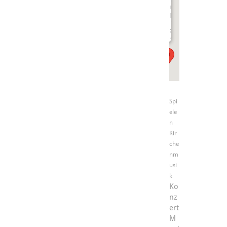
e.V.
Unterer
Hardthof
13A
35389
Gießen
Spi
ele
n
Kir
che
nm
usi
k
Ko
nz
ert
M