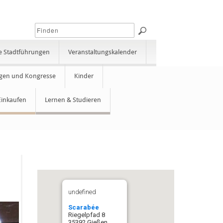
e Stadtführungen
Veranstaltungskalender
gen und Kongresse
Kinder
Einkaufen
Lernen & Studieren
undefined
Scarabée
Riegelpfad 8
35392 Gießen