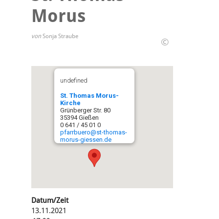
Morus
von
Sonja Straube
©
undefined
St. Thomas Morus-
Kirche
Grünberger Str. 80
35394 Gießen
0 641 / 45 01 0
pfarrbuero@st-thomas-
morus-giessen.de
Datum/Zeit
13.11.2021