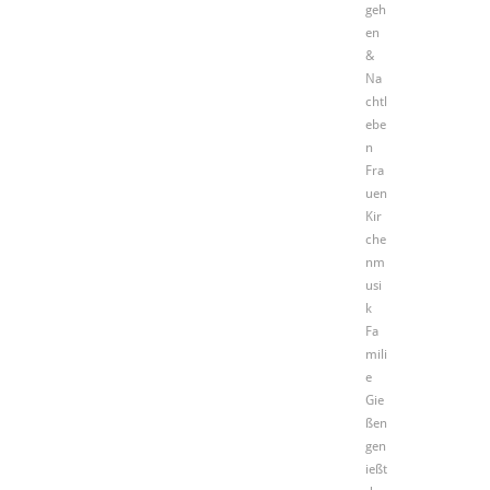
geh
en
&
Na
chtl
ebe
n
Fra
uen
Kir
che
nm
usi
k
Fa
mili
e
Gie
ßen
gen
ießt