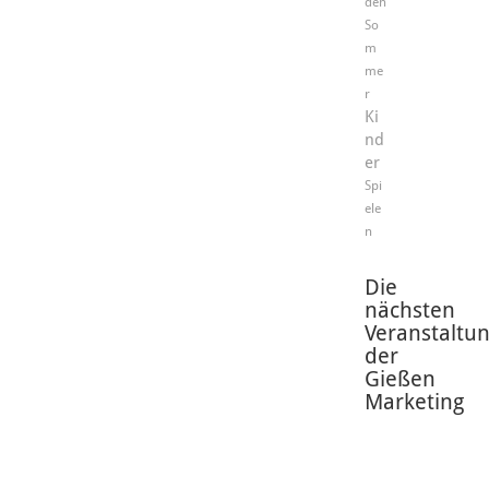
den
So
m
me
r
Ki
nd
er
Spi
ele
n
Die
nächsten
Veranstaltu
der
Gießen
Marketing