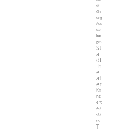
dtf
ühr
ung
Aus
stel
lun
gen
St
a
dt
th
e
at
er
Ko
nz
ert
Aut
oki
no
T