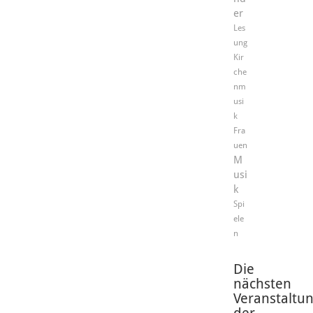
er
Les
ung
Kir
che
nm
usi
k
Fra
uen
M
usi
k
Spi
ele
n
Die
nächsten
Veranstaltu
der