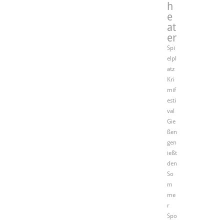
h
e
at
er
Spi
elpl
atz
Kri
mif
esti
val
Gie
ßen
gen
ießt
den
So
m
me
r
Spo