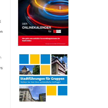
t
en
.
rs