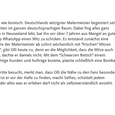
kt wie komisch. Deutschlands witzigster Malermeister begeistert sei
itten im ganzen deutschsprachigen Raum. Dabei fing alles ganz
en in Neuseeland lebt, bat ihn vor über 7 Jahren aus Mangel an gut
p WhatsApp einen Witz zu schicken. Es entstand zunächst eine
e der Malermeister ab sofort wöchentlich mit “frischen” Witzen
, gibt Olli heute zu, denn an die Möglichkeit, dass die Witze auch
 dachte er damals nicht. Mit dem “Schwarzen Rettich” einem
chtige Kunden und Aufträge kostete, platzte schließlich eine Bombe
itte besucht, merkt man, dass Olli die Nähe zu den Fans besonde
t er vor der Halle zu finden, macht Selfies, schüttelt jedem
er alles was er erleben darf nicht als selbstverständlich ansieht.