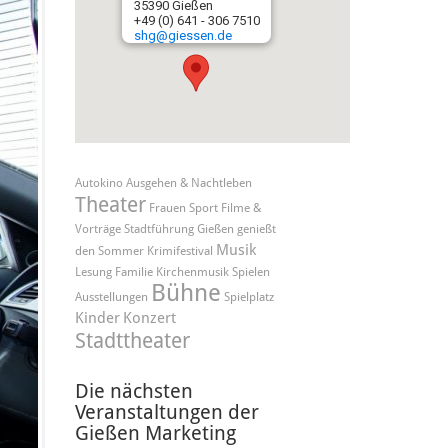
35390 Gießen
+49 (0) 641 - 306 7510
shg@giessen.de
Autokino
Ausgehen & Nachtleben
Theater
Frauen
Sport
Filme &
Vorträge
Stadtführung
Gießen genießt
Musik
den Sommer
Krimifestival
Lesung
Familie
Kirchenmusik
Spielen
Bühne
Ausstellungen
Spielplatz
Kinder
Konzert
Stadttheater
Die nächsten
Veranstaltungen der
Gießen Marketing