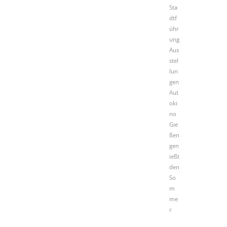
Sta
dtf
ühr
ung
Aus
stel
lun
gen
Aut
oki
no
Gie
ßen
gen
ießt
den
So
m
me
r