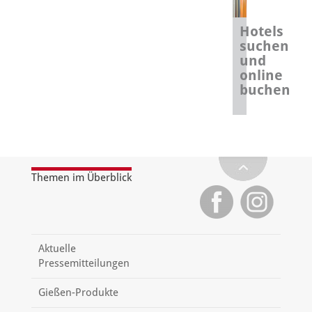
Hotels
suchen
und
online
buchen
Themen im Überblick
Aktuelle
Pressemitteilungen
Gießen-Produkte