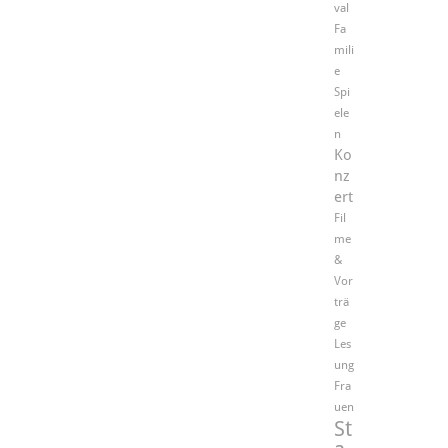
val
Fa
mili
e
Spi
ele
n
Ko
nz
ert
Fil
me
&
Vor
trä
ge
Les
ung
Fra
uen
St