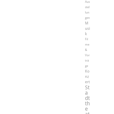
Aus
stel
lun
gen
M
usi
k
Fil
me
&
Vor
trä
ge
Ko
nz
ert
St
a
dt
th
e