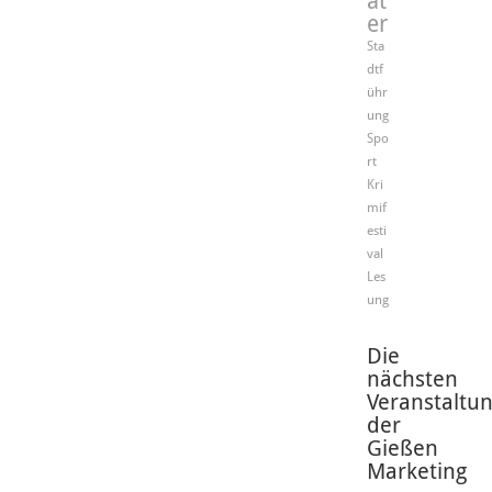
at
er
Sta
dtf
ühr
ung
Spo
rt
Kri
mif
esti
val
Les
ung
Die
nächsten
Veranstaltu
der
Gießen
Marketing