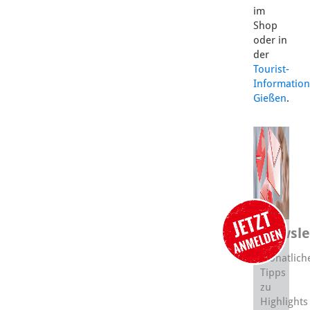
im
Shop
oder in
der
Tourist-
Information
Gießen
.
Newsle
Monatlich
Tipps
zu
Highlights