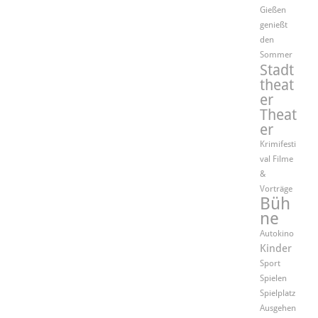
Gießen
genießt
den
Sommer
Stadt
theat
er
Theat
er
Krimifesti
val
Filme
&
Vorträge
Büh
ne
Autokino
Kinder
Sport
Spielen
Spielplatz
Ausgehen