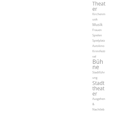
Theat
er
Kirchenm
usik
Musik
Frauen
Spielen
Spielplatz
Autokino
Krimifesti
val
Büh
ne
Stadtführ
ung
Stadt
theat
er
Ausgehen
&
Nachtleb