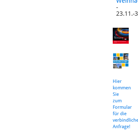
Weihna
-
23.11.-
Hier
kommen
Sie
zum
Formular
für die
verbindlich
Anfrage!