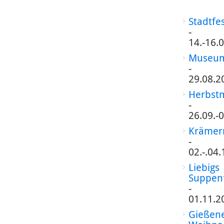
Stadtfe
-
14.-16.
Museum
-
29.08.2
Herbst
-
26.09.-
Krämer
-
02.-.04
Liebigs
Suppen
-
01.11.2
Gießen