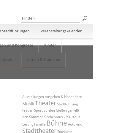
e Stadtführungen
Veranstaltungskalender
gen und Kongresse
Kinder
Einkaufen
Lernen & Studieren
Ausstellungen
Ausgehen & Nachtleben
Theater
Musik
Stadtführung
Frauen
Sport
Spielen
Gießen genießt
Konzert
den Sommer
Kirchenmusik
Bühne
Lesung
Familie
Autokino
Stadttheater
Spielplatz