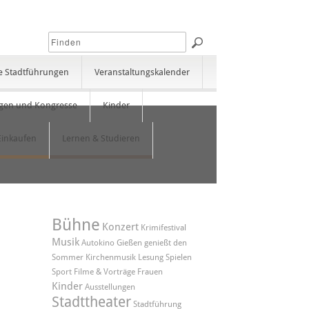
e Stadtführungen
Veranstaltungskalender
gen und Kongresse
Kinder
Einkaufen
Lernen & Studieren
Bühne
Konzert
Krimifestival
Musik
Autokino
Gießen genießt den
Sommer
Kirchenmusik
Lesung
Spielen
Sport
Filme & Vorträge
Frauen
Kinder
Ausstellungen
Stadttheater
Stadtführung