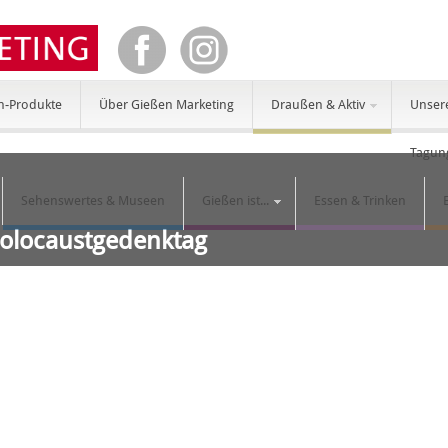
n-Produkte
Über Gießen Marketing
Draußen & Aktiv
Unser
Tagun
Sehenswertes & Museen
Gießen ist...
Essen & Trinken
Holocaustgedenktag