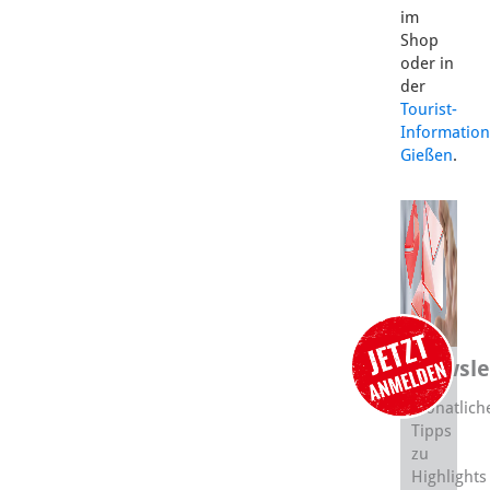
im
Shop
oder in
der
Tourist-
Information
Gießen
.
Newsle
Monatlich
Tipps
zu
Highlights