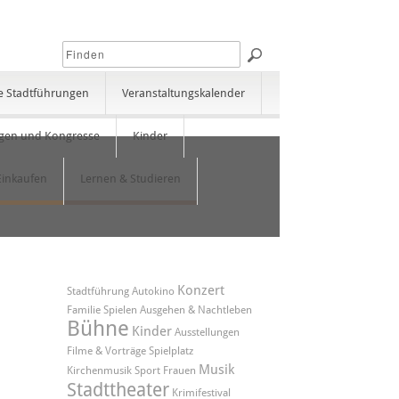
e Stadtführungen
Veranstaltungskalender
gen und Kongresse
Kinder
Einkaufen
Lernen & Studieren
Konzert
Stadtführung
Autokino
Familie
Spielen
Ausgehen & Nachtleben
Bühne
Kinder
Ausstellungen
Filme & Vorträge
Spielplatz
Musik
Kirchenmusik
Sport
Frauen
Stadttheater
Krimifestival