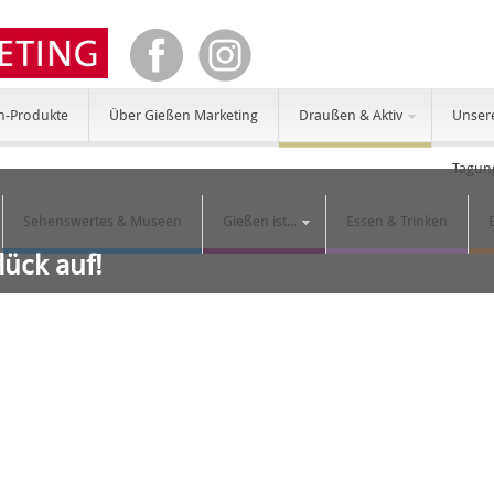
n-Produkte
Über Gießen Marketing
Draußen & Aktiv
Unser
Tagun
Sehenswertes & Museen
Gießen ist...
Essen & Trinken
lück auf!