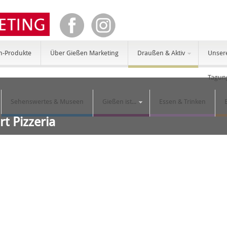
n-Produkte
Über Gießen Marketing
Draußen & Aktiv
Unser
Tagun
Sehenswertes & Museen
Gießen ist...
Essen & Trinken
rt Pizzeria