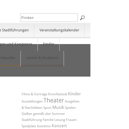
e Stadtführungen
Veranstaltungskalender
gen und Kongresse
Kinder
Einkaufen
Lernen & Studieren
Kinder
Filme & Vorträge
Krimifestival
Theater
Ausstellungen
Ausgehen
Musik
& Nachtleben
Sport
Spielen
Gießen genießt den Sommer
Stadtführung
Familie
Lesung
Frauen
Konzert
Spielplatz
Autokino