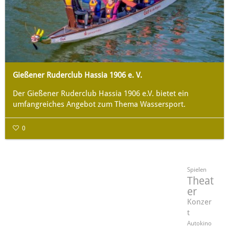
Gießener Ruderclub Hassia 1906 e. V.
Der Gießener Ruderclub Hassia 1906 e.V. bietet ein
umfangreiches Angebot zum Thema Wassersport.
0
Spielen
Theat
er
Konzer
t
Autokino