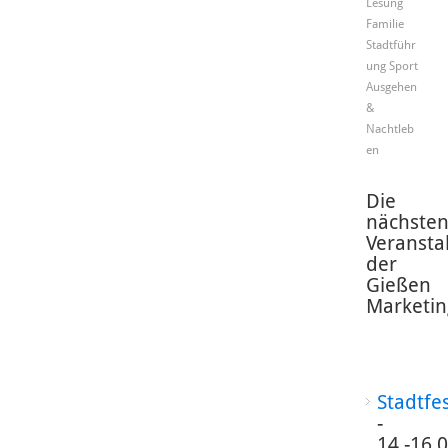
Lesung
Familie
Stadtführ
ung
Sport
Ausgehen
&
Nachtleb
en
Die
nächste
Veransta
der
Gießen
Marketin
Stadtfe
-
14.-16.