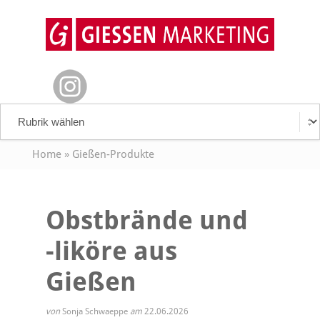
Home
»
Gießen-Produkte
Obstbrände und
-liköre aus
Gießen
von
Sonja Schwaeppe
am
22.06.2026