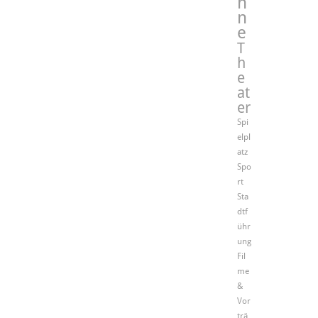
h
n
e
T
h
e
at
er
Spi
elpl
atz
Spo
rt
Sta
dtf
ühr
ung
Fil
me
&
Vor
trä