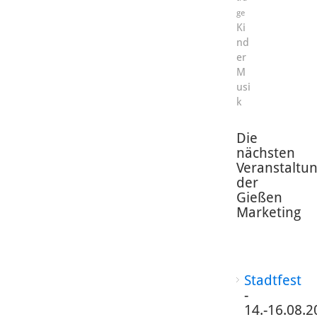
ge
Ki
nd
er
M
usi
k
Die
nächsten
Veranstaltu
der
Gießen
Marketing
Stadtfest
-
14.-16.08.2