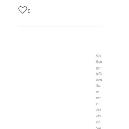
0
Gie
ßen
gen
ießt
den
So
m
me
r
Aut
oki
no
Spi