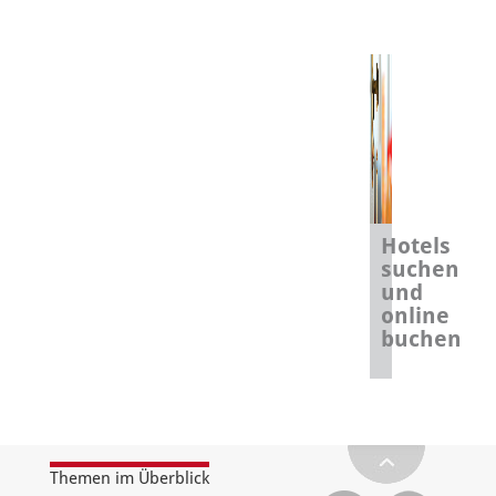
Hotels
suchen
und
online
buchen
Themen im Überblick