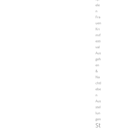
ele
n
Fra
uen
Kri
mif
esti
val
Aus
geh
en
&
Na
chtl
ebe
n
Aus
stel
lun
gen
St