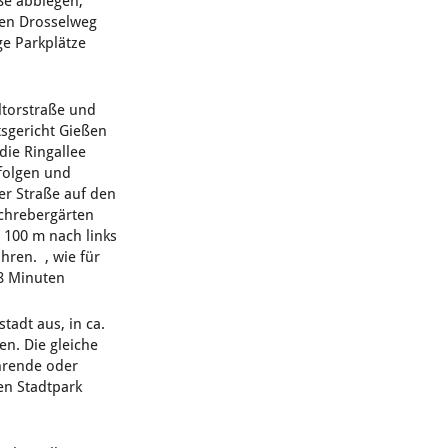
aße abbiegen,
den Drosselweg
ge Parkplätze
ltorstraße und
sgericht Gießen
 die Ringallee
 folgen und
er Straße auf den
chrebergärten
 100 m nach links
hren. , wie für
 8 Minuten
tadt aus, in ca.
en. Die gleiche
ahrende oder
en Stadtpark