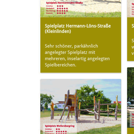
Spielplatz Hermann-Löns-Straße
S
(Kleinlinden)
S
Sehr schöner, parkähnlich
w
angelegter Spielplatz mit
v
mehreren, inselartig angelegten
Spielbereichen.