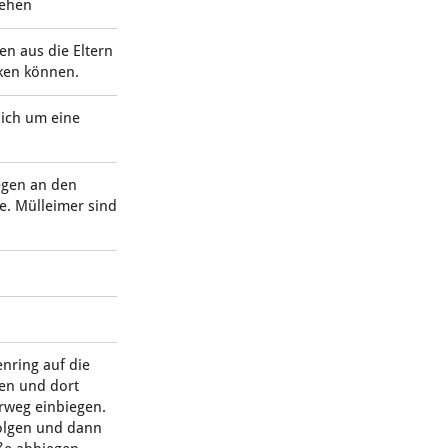
iehen
en aus die Eltern
cken können.
sich um eine
iegen an den
e. Mülleimer sind
nring auf die
en und dort
rweg einbiegen.
olgen und dann