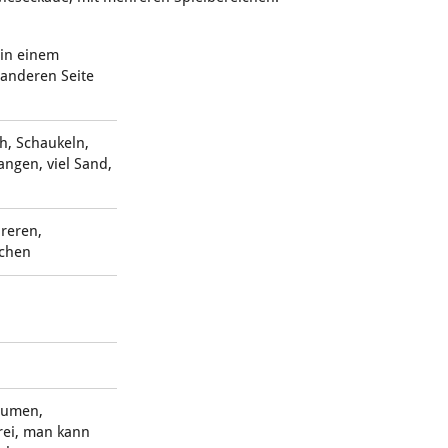
 in einem
 anderen Seite
ch, Schaukeln,
ngen, viel Sand,
hreren,
ichen
Bäumen,
frei, man kann