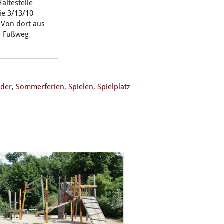
Haltestelle
ie 3/13/10
. Von dort aus
n Fußweg
nder
,
Sommerferien
,
Spielen
,
Spielplatz