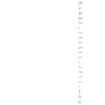
th
e
at
er
Spo
rt
Aus
stel
lun
gen
Spi
ele
n
Kir
che
nm
usi
k
T
h
e