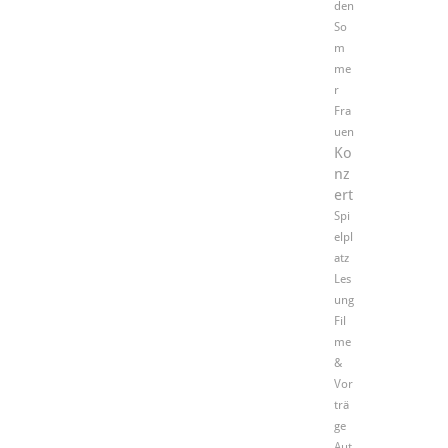
den
So
m
me
r
Fra
uen
Ko
nz
ert
Spi
elpl
atz
Les
ung
Fil
me
&
Vor
trä
ge
Aut