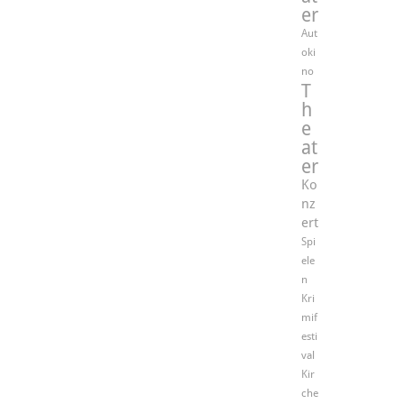
er
Aut
oki
no
T
h
e
at
er
Ko
nz
ert
Spi
ele
n
Kri
mif
esti
val
Kir
che