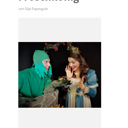
von
Silja Papenguth