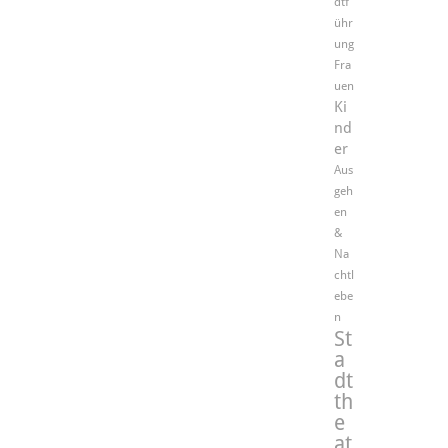
dtf
ühr
ung
Fra
uen
Ki
nd
er
Aus
geh
en
&
Na
chtl
ebe
n
St
a
dt
th
e
at