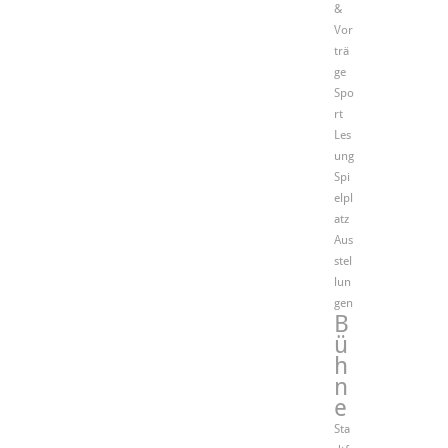
&
Vor
trä
ge
Spo
rt
Les
ung
Spi
elpl
atz
Aus
stel
lun
gen
B
ü
h
n
e
Sta