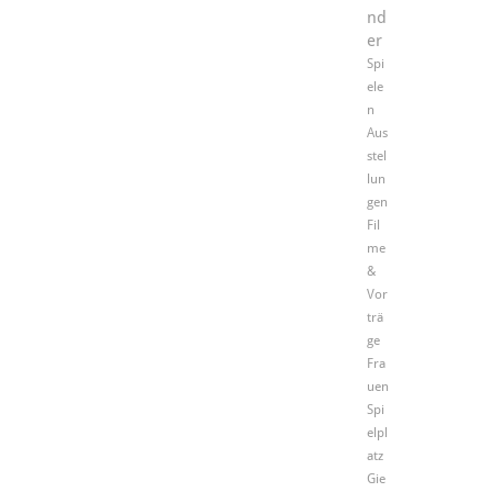
nd
er
Spi
ele
n
Aus
stel
lun
gen
Fil
me
&
Vor
trä
ge
Fra
uen
Spi
elpl
atz
Gie