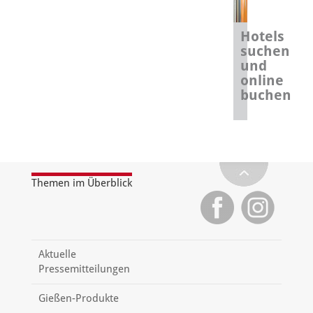
Hotels
suchen
und
online
buchen
Themen im Überblick
Aktuelle
Pressemitteilungen
Gießen-Produkte