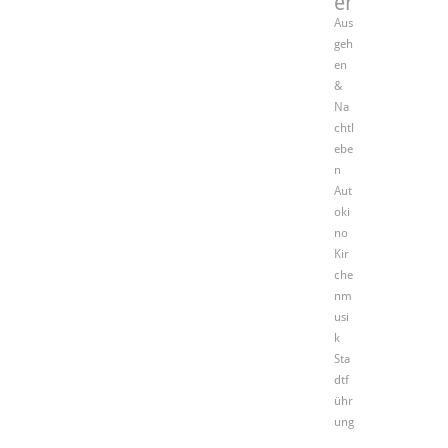
er
Aus
geh
en
&
Na
chtl
ebe
n
Aut
oki
no
Kir
che
nm
usi
k
Sta
dtf
ühr
ung