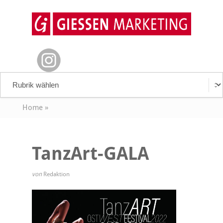
Home
»
TanzArt-GALA
von
Redaktion