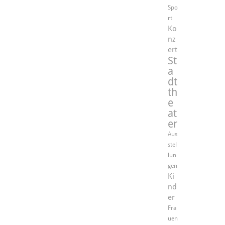
Spo
rt
Ko
nz
ert
St
a
dt
th
e
at
er
Aus
stel
lun
gen
Ki
nd
er
Fra
uen