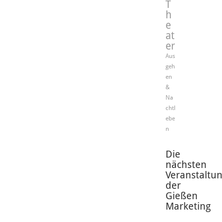
T
h
e
at
er
Aus
geh
en
&
Na
chtl
ebe
n
Die
nächsten
Veranstaltu
der
Gießen
Marketing