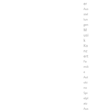
er
Aus
stel
lun
gen
M
usi
k
Ko
nz
ert
Fa
mili
e
Aut
oki
no
Spi
elpl
atz
Aus