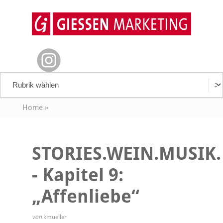
Home
»
STORIES.WEIN.MUSIK.
- Kapitel 9:
„Affenliebe“
von
kmueller