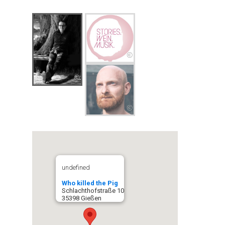
©
©
©
undefined
Who killed the Pig
Schlachthofstraße 10
35398 Gießen