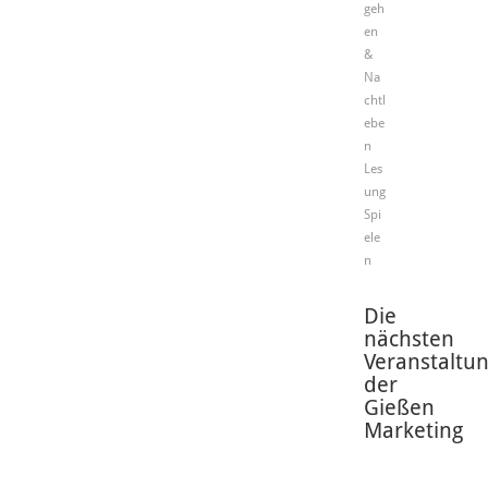
geh
en
&
Na
chtl
ebe
n
Les
ung
Spi
ele
n
Die
nächsten
Veranstaltu
der
Gießen
Marketing