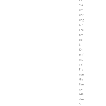
Sta
dtf
ühr
ung
Kir
che
nm
usi
k
Kri
mif
esti
val
Fra
uen
Gie
ßen
gen
ießt
den
So