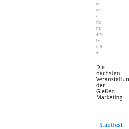
m
me
r
Ko
nz
ert
Fa
mili
e
Die
nächsten
Veranstaltu
der
Gießen
Marketing
Stadtfest