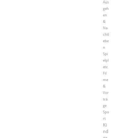
Aus
geh
en
&
Na
chtl
ebe
n
Spi
elpl
atz
Fil
me
&
Vor
trä
ge
Spo
rt
Ki
nd
er