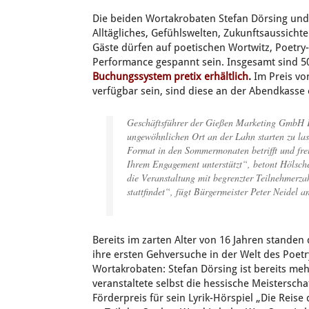
Die beiden Wortakrobaten Stefan Dörsing und
Alltägliches, Gefühlswelten, Zukunftsaussicht
Gäste dürfen auf poetischen Wortwitz, Poetry
Performance gespannt sein. Insgesamt sind 50 
Buchungssystem pretix erhältlich
.
Im Preis vo
verfügbar sein, sind diese an der Abendkasse e
Geschäftsführer der Gießen Marketing GmbH F
ungewöhnlichen Ort an der Lahn starten zu las
Format in den Sommermonaten betrifft und freu
Ihrem Engagement unterstützt“, betont Hölschei
die Veranstaltung mit begrenzter Teilnehmerz
stattfindet“, fügt Bürgermeister Peter Neidel a
Bereits im zarten Alter von 16 Jahren stande
ihre ersten Gehversuche in der Welt des Poetr
Wortakrobaten: Stefan Dörsing ist bereits me
veranstaltete selbst die hessische Meisterscha
Förderpreis für sein Lyrik-Hörspiel „Die Reis