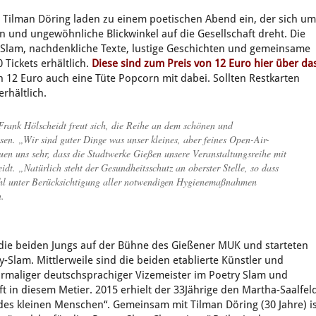
 Tilman Döring laden zu einem poetischen Abend ein, der sich u
en und ungewöhnliche Blickwinkel auf die Gesellschaft dreht. Die
-Slam, nachdenkliche Texte, lustige Geschichten und gemeinsame
Tickets erhältlich.
Diese sind zum Preis von 12 Euro hier über da
n 12 Euro auch eine Tüte Popcorn mit dabei. Sollten Restkarten
rhältlich.
rank Hölscheidt freut sich, die Reihe an dem schönen und
sen. „Wir sind guter Dinge was unser kleines, aber feines Open-Air-
en uns sehr, dass die Stadtwerke Gießen unsere Veranstaltungsreihe mit
dt. „Natürlich steht der Gesundheitsschutz an oberster Stelle, so dass
ahl unter Berücksichtigung aller notwendigen Hygienemaßnahmen
n.
n die beiden Jungs auf der Bühne des Gießener MUK und starteten
y-Slam. Mittlerweile sind die beiden etablierte Künstler und
hrmaliger deutschsprachiger Vizemeister im Poetry Slam und
ft in diesem Metier. 2015 erhielt der 33Jährige den Martha-Saalfel
e des kleinen Menschen“. Gemeinsam mit Tilman Döring (30 Jahre) i