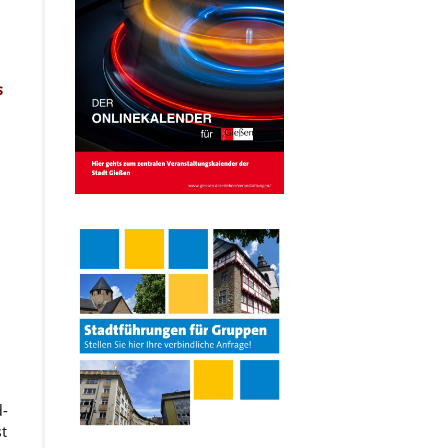
m
s
d-
st