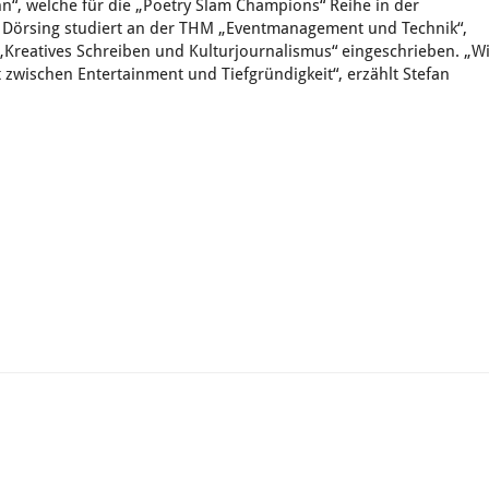
n“, welche für die „Poetry Slam Champions“ Reihe in der
t. Dörsing studiert an der THM „Eventmanagement und Technik“,
 „Kreatives Schreiben und Kulturjournalismus“ eingeschrieben. „W
wischen Entertainment und Tiefgründigkeit“, erzählt Stefan