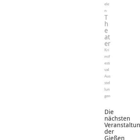
ele
n
T
h
e
at
er
Kri
mif
esti
val
Aus
stel
lun
gen
Die
nächsten
Veranstaltu
der
Gießen