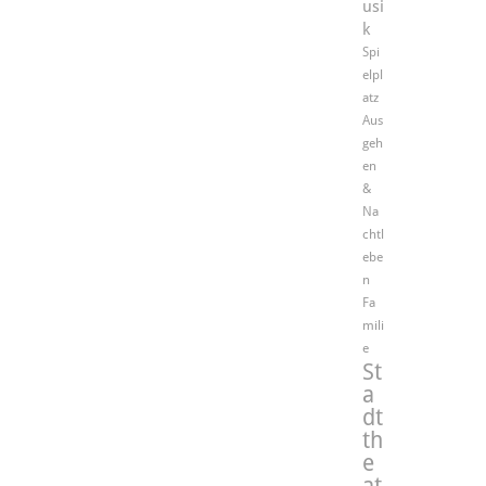
usi
k
Spi
elpl
atz
Aus
geh
en
&
Na
chtl
ebe
n
Fa
mili
e
St
a
dt
th
e
at