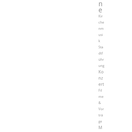
n
e
Kir
che
nm
usi
k
Sta
dtf
ühr
ung
Ko
nz
ert
Fil
me
&
Vor
trä
ge
M