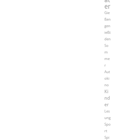
er
Gie
ßen
gen
ießt
den
So
m
me
r
Aut
oki
no
Ki
nd
er
Les
ung
Spo
rt
Spi