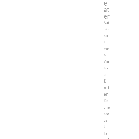
e
at
er
Aut
oki
no
Fil
me
&
Vor
trä
ge
Ki
nd
er
Kir
che
nm
usi
k
Fa