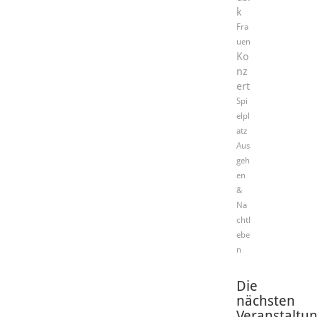
k
Fra
uen
Ko
nz
ert
Spi
elpl
atz
Aus
geh
en
&
Na
chtl
ebe
n
Die
nächsten
Veranstaltu