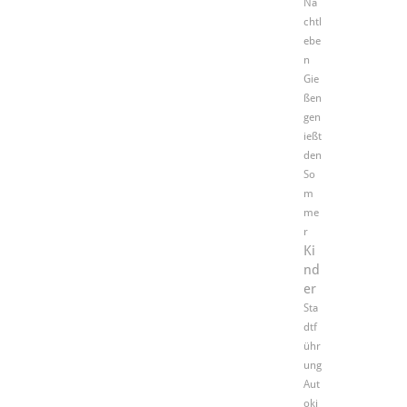
Na
chtl
ebe
n
Gie
ßen
gen
ießt
den
So
m
me
r
Ki
nd
er
Sta
dtf
ühr
ung
Aut
oki