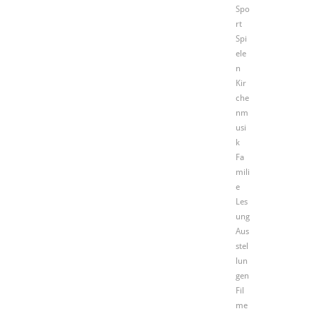
Spo
rt
Spi
ele
n
Kir
che
nm
usi
k
Fa
mili
e
Les
ung
Aus
stel
lun
gen
Fil
me