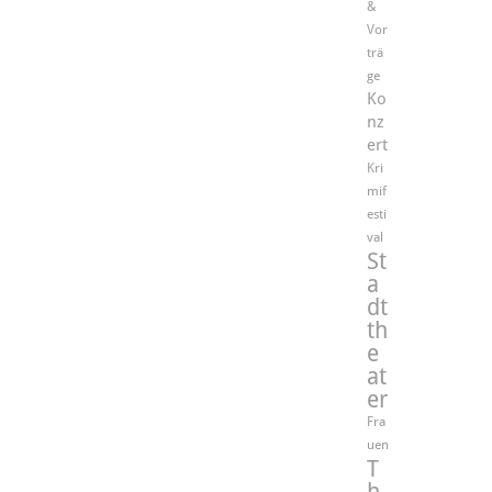
&
Vor
trä
ge
Ko
nz
ert
Kri
mif
esti
val
St
a
dt
th
e
at
er
Fra
uen
T
h