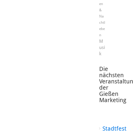
en
&
Na
chtl
ebe
n
M
usi
k
Die
nächsten
Veranstaltu
der
Gießen
Marketing
Stadtfest