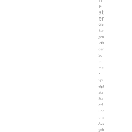
e
at
er
Gie
ßen
gen
ießt
den
So
m
me
r
Spi
elpl
atz
Sta
dtf
ühr
ung
Aus
geh