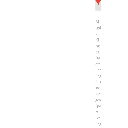
M
usi
k
Ki
nd
er
Sta
dtf
ühr
ung
Aus
stel
lun
gen
Spo
rt
Les
ung