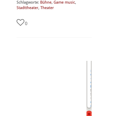
Schlagworte:
Bühne
,
Game music
,
Stadttheater
,
Theater
0
undefined
Stadttheater
Gießen
-
Großes
Haus
Südanlage 1
35390 Gießen
+49 (0) 641 - 79 5
dialog@stadtthea
giessen.de