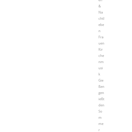
&
Na
chtl
ebe
n
Fra
uen
Kir
che
nm
usi
k
Gie
ßen
gen
ießt
den
So
m
me
r