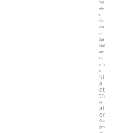
Spi
ele
n
Aut
oki
no
Spi
elpl
atz
Fa
mili
e
St
a
dt
th
e
at
er
Aus
geh
en