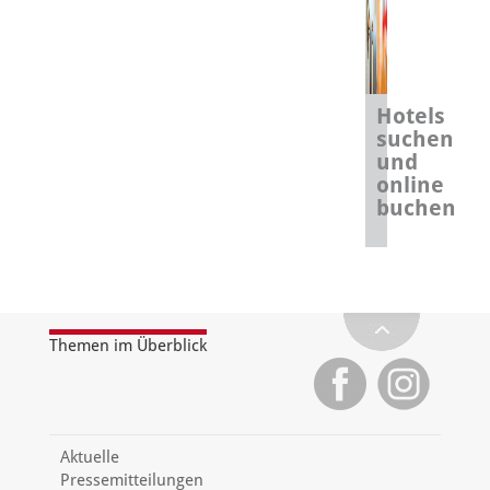
Hotels
suchen
und
online
buchen
Themen im Überblick
Aktuelle
Pressemitteilungen