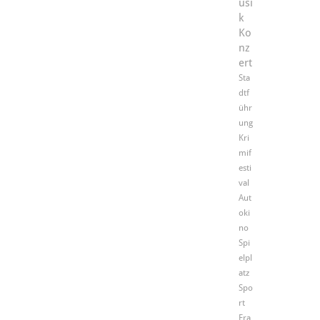
usi
k
Ko
nz
ert
Sta
dtf
ühr
ung
Kri
mif
esti
val
Aut
oki
no
Spi
elpl
atz
Spo
rt
Fra