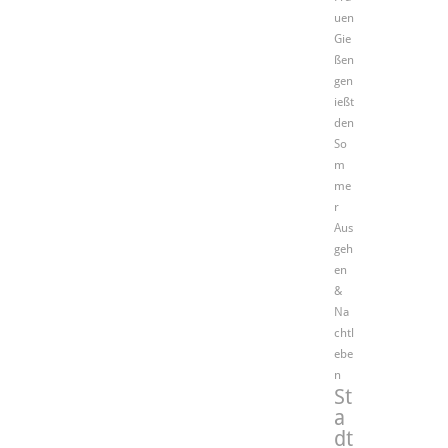
uen
Gie
ßen
gen
ießt
den
So
m
me
r
Aus
geh
en
&
Na
chtl
ebe
n
St
a
dt