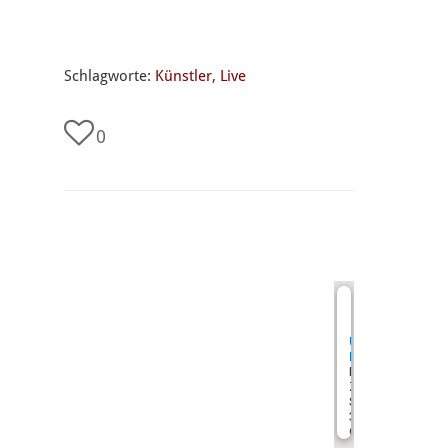
Schlagworte:
Künstler
,
Live
0
undefined
Unterer
Hardthof
Paul-
Zipp-
Straße
35398
Gießen