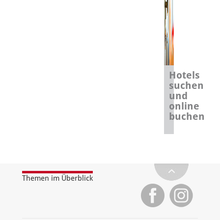
Hotels
suchen
und
online
buchen
Themen im Überblick