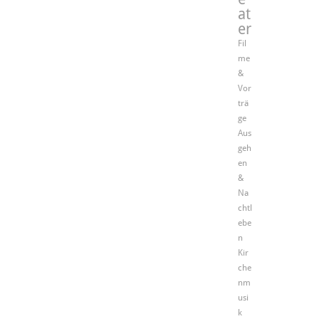
at
er
Fil
me
&
Vor
trä
ge
Aus
geh
en
&
Na
chtl
ebe
n
Kir
che
nm
usi
k