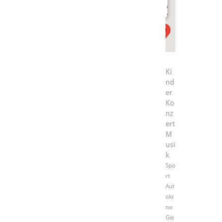
dialog@stadttheate
giessen.de
Ki
nd
er
Ko
nz
ert
M
usi
k
Spo
rt
Aut
oki
no
Gie