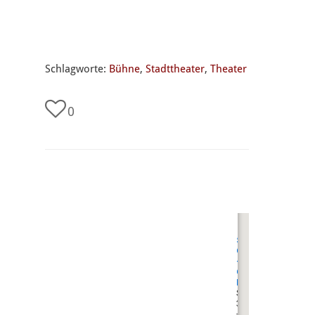
Schlagworte:
Bühne
,
Stadttheater
,
Theater
0
undefined
Stadttheater
Gießen
-
Großes
Haus
Südanlage 1
35390 Gießen
+49 (0) 641 - 79 57 