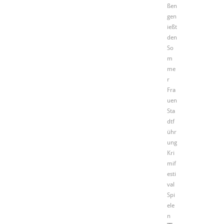
ßen
gen
ießt
den
So
m
me
r
Fra
uen
Sta
dtf
ühr
ung
Kri
mif
esti
val
Spi
ele
n