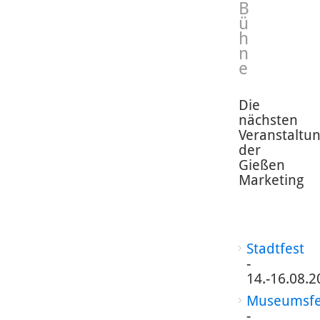
B
ü
h
n
e
Die
nächsten
Veranstaltu
der
Gießen
Marketing
Stadtfest
-
14.-16.08.2
Museumsfe
-