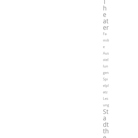
T
h
e
at
er
Fa
mili
e
Aus
stel
lun
gen
Spi
elpl
atz
Les
ung
St
a
dt
th
e