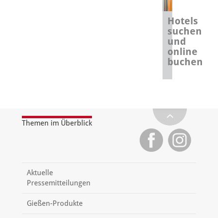
Hotels
suchen
und
online
buchen
Themen im Überblick
Aktuelle
Pressemitteilungen
Gießen-Produkte