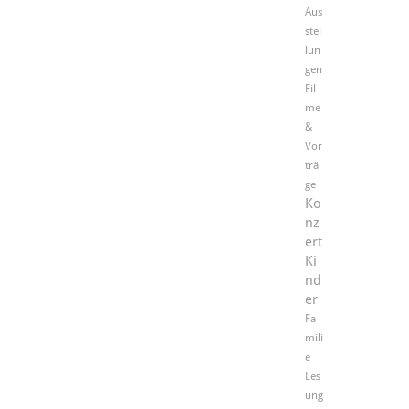
Aus
stel
lun
gen
Fil
me
&
Vor
trä
ge
Ko
nz
ert
Ki
nd
er
Fa
mili
e
Les
ung