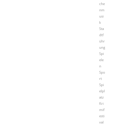
che
nm
usi
k
Sta
dtf
ühr
ung
Spi
ele
n
Spo
rt
Spi
elpl
atz
Kri
mif
esti
val