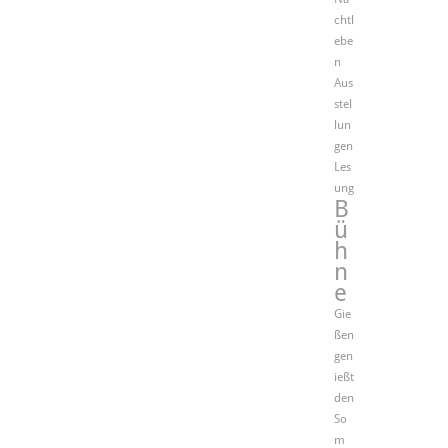
chtl
ebe
n
Aus
stel
lun
gen
Les
ung
B
ü
h
n
e
Gie
ßen
gen
ießt
den
So
m