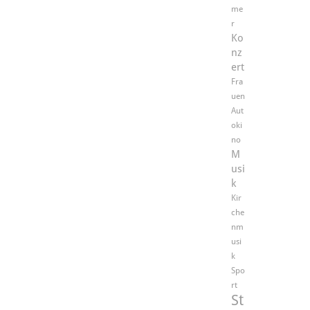
me
r
Ko
nz
ert
Fra
uen
Aut
oki
no
M
usi
k
Kir
che
nm
usi
k
Spo
rt
St