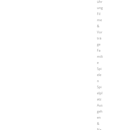
ühr
ung
Fil
me
&
Vor
trä
ge
Fa
mili
e
Spi
ele
n
Spi
elpl
atz
Aus
geh
en
&
Na