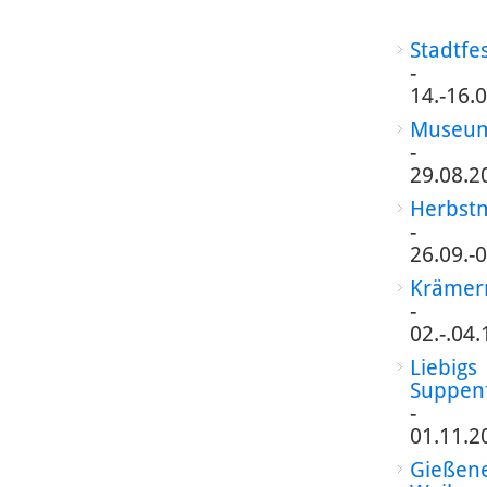
Stadtfe
-
14.-16.
Museum
-
29.08.2
Herbst
-
26.09.-
Krämer
-
02.-.04
Liebigs
Suppen
-
01.11.2
Gießen