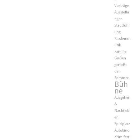
Vorträge
Ausstellu
ngen
Stadtführ
ung
Kirchenm
usik
Familie
Gießen
genießt
den
Sommer
Büh
ne
Ausgehen
&
Nachtleb
en
Spielplatz
Autokino
Krimifesti