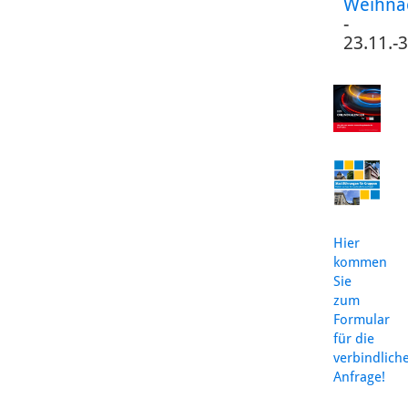
Weihna
-
23.11.-
Hier
kommen
Sie
zum
Formular
für die
verbindlich
Anfrage!