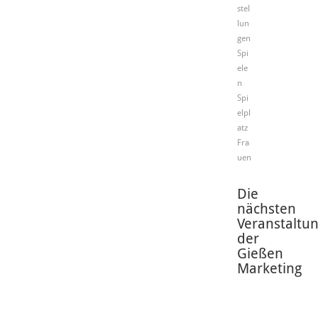
stel
lun
gen
Spi
ele
n
Spi
elpl
atz
Fra
uen
Die
nächsten
Veranstaltu
der
Gießen
Marketing