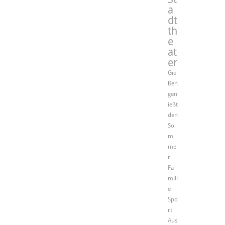
a
dt
th
e
at
er
Gie
ßen
gen
ießt
den
So
m
me
r
Fa
mili
e
Spo
rt
Aus