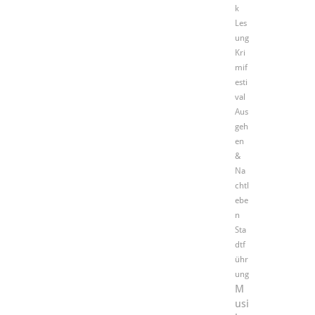
k
Les
ung
Kri
mif
esti
val
Aus
geh
en
&
Na
chtl
ebe
n
Sta
dtf
ühr
ung
M
usi