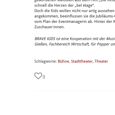
gewordenen Melodien aus dem Film „Die Kind
schnell die Herzen der „bel étage“.
Doch die Kids wollen nicht nur artig aussehe
angekommen, beeinflussen sie die Jubiläums-
vom Plan der Eventmanagerin ab. Hinter der K
Zuschauer:innen.
BRAVE KIDS ist eine Kooperation mit der Mus
Gießen, Fachbereich Wirtschaft, für Pepper u
Schlagworte:
Bühne
,
Stadttheater
,
Theater
0