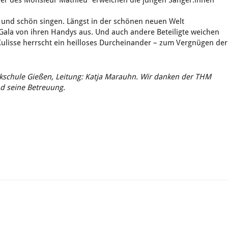
er des Monsieur Mathieu“ erweichen die jungen Sänger:innen
n und schön singen. Längst in der schönen neuen Welt
Gala von ihren Handys aus. Und auch andere Beteiligte weichen
ulisse herrscht ein heilloses Durcheinander – zum Vergnügen der
ikschule Gießen, Leitung: Katja Marauhn. Wir danken der THM
nd seine Betreuung.