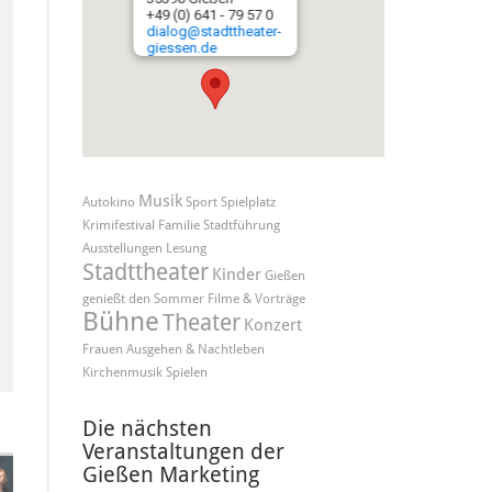
+49 (0) 641 - 79 57 0
dialog@stadttheater-
giessen.de
Musik
Autokino
Sport
Spielplatz
Krimifestival
Familie
Stadtführung
Ausstellungen
Lesung
Stadttheater
Kinder
Gießen
genießt den Sommer
Filme & Vorträge
Bühne
Theater
Konzert
Frauen
Ausgehen & Nachtleben
Kirchenmusik
Spielen
Die nächsten
Veranstaltungen der
Gießen Marketing