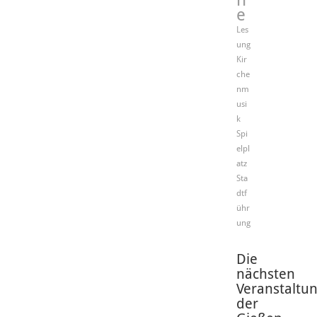
n
e
Les
ung
Kir
che
nm
usi
k
Spi
elpl
atz
Sta
dtf
ühr
ung
Die
nächsten
Veranstaltu
der