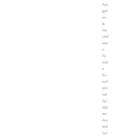
Aus
geh
en
&
Na
chtl
ebe
n
Fa
mili
e
Kri
mif
esti
val
Spi
elpl
atz
Aus
stel
lun