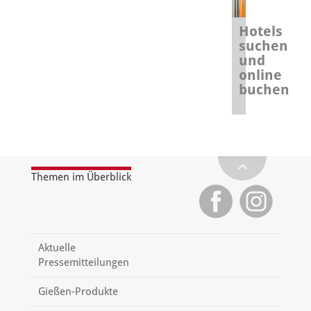
Hotels
suchen
und
online
buchen
Themen im Überblick
Aktuelle
Pressemitteilungen
Gießen-Produkte