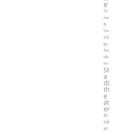
e
Fil
me
&
Vor
trä
ge
Aut
oki
no
St
a
dt
th
e
at
er
Ki
nd
er