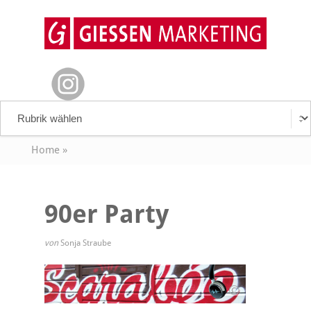
Home
»
90er Party
von
Sonja Straube
©