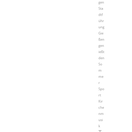
gen
Sta
dtf
ühr
ung
Gie
ßen
gen
ießt
den
So
m
me
r
Spo
rt
Kir
che
nm
usi
k