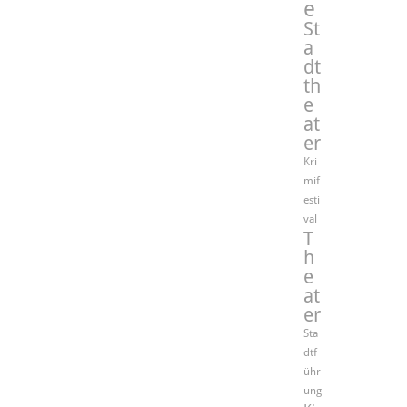
e
St
a
dt
th
e
at
er
Kri
mif
esti
val
T
h
e
at
er
Sta
dtf
ühr
ung