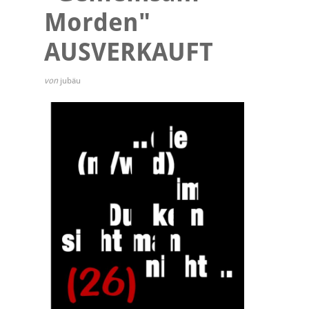
Morden"
AUSVERKAUFT
von
jubäu