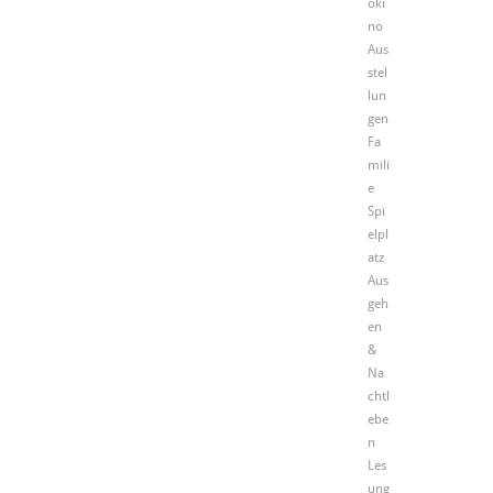
oki
no
Aus
stel
lun
gen
Fa
mili
e
Spi
elpl
atz
Aus
geh
en
&
Na
chtl
ebe
n
Les
ung