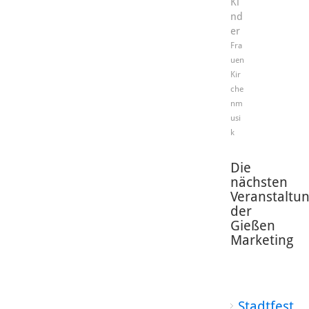
Ki
nd
er
Fra
uen
Kir
che
nm
usi
k
Die
nächsten
Veranstaltu
der
Gießen
Marketing
Stadtfest