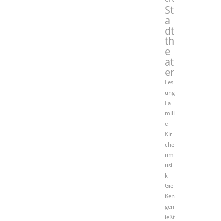
St
a
dt
th
e
at
er
Les
ung
Fa
mili
e
Kir
che
nm
usi
k
Gie
ßen
gen
ießt