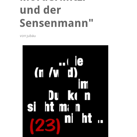
und der
Sensenmann"
von
jubäu