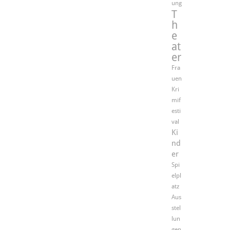
ung
T
h
e
at
er
Fra
uen
Kri
mif
esti
val
Ki
nd
er
Spi
elpl
atz
Aus
stel
lun
gen