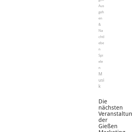
Aus
geh
en
&
Na
chtl
ebe
n
Spi
ele
n
M
usi
k
Die
nächsten
Veranstaltu
der
Gießen