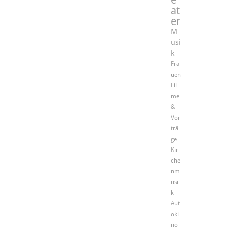
at
er
M
usi
k
Fra
uen
Fil
me
&
Vor
trä
ge
Kir
che
nm
usi
k
Aut
oki
no