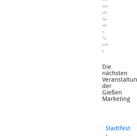
esti
val
Spi
ele
n
Fa
mili
e
Die
nächsten
Veranstaltu
der
Gießen
Marketing
Stadtfest
-