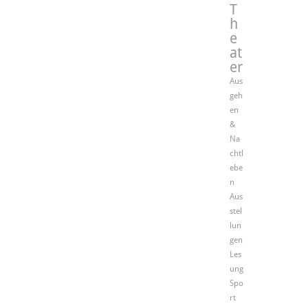
T
h
e
at
er
Aus
geh
en
&
Na
chtl
ebe
n
Aus
stel
lun
gen
Les
ung
Spo
rt