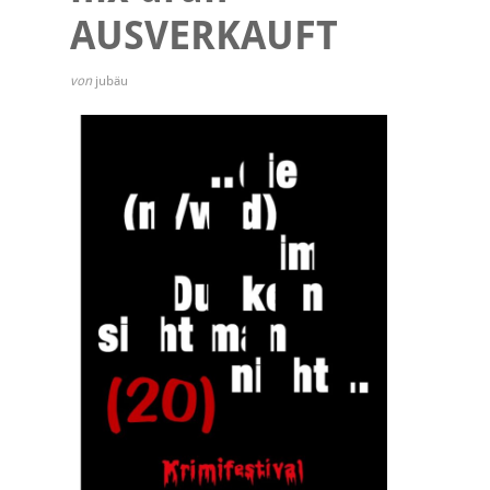
AUSVERKAUFT
von
jubäu