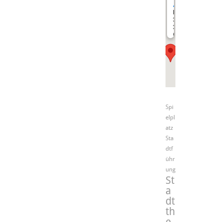
Allmendinger
Bahnhofstraße
30
35305
Grünberg
Spi
elpl
atz
Sta
dtf
ühr
ung
St
a
dt
th
e