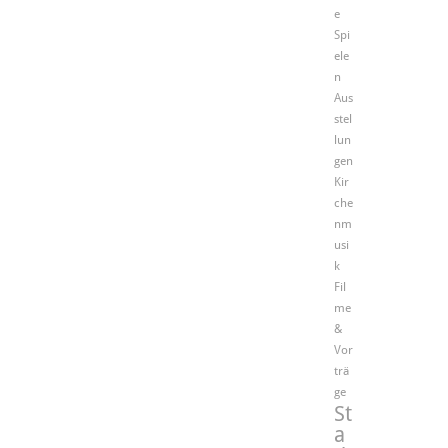
e
Spi
ele
n
Aus
stel
lun
gen
Kir
che
nm
usi
k
Fil
me
&
Vor
trä
ge
St
a