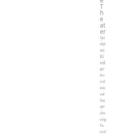
T
h
e
at
er
Spi
elpl
atz
Ki
nd
er
Kri
mif
esti
val
Sta
dtf
ühr
ung
Fa
mili