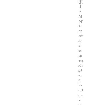
dt
th
e
at
er
Ko
nz
ert
Aut
oki
no
Les
ung
Aus
geh
en
&
Na
chtl
ebe
n
Gie