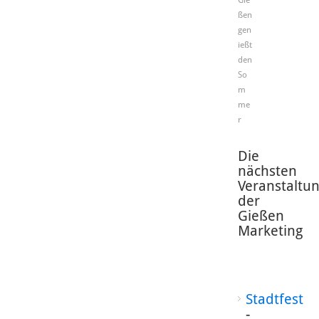
ßen
gen
ießt
den
So
m
me
r
Die
nächsten
Veranstaltu
der
Gießen
Marketing
Stadtfest
-