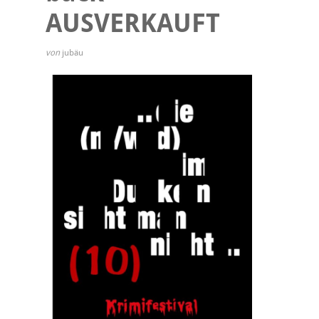
AUSVERKAUFT
von
jubäu