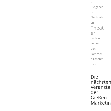
t
Ausgehen
&
Nachtleb
en
Theat
er
Gießen
genießt
den
Sommer
Kirchenm
usik
Die
nächste
Veransta
der
Gießen
Marketin