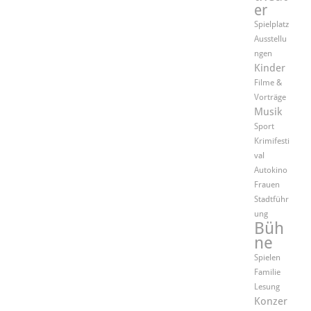
er
Spielplatz
Ausstellu
ngen
Kinder
Filme &
Vorträge
Musik
Sport
Krimifesti
val
Autokino
Frauen
Stadtführ
ung
Büh
ne
Spielen
Familie
Lesung
Konzer