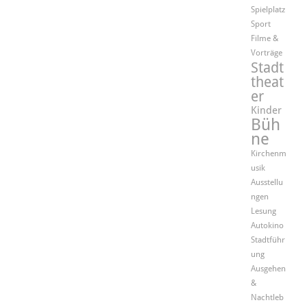
Spielplatz
Sport
Filme &
Vorträge
Stadt
theat
er
Kinder
Büh
ne
Kirchenm
usik
Ausstellu
ngen
Lesung
Autokino
Stadtführ
ung
Ausgehen
&
Nachtleb