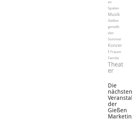
en
Spielen
Musik
Gießen
genießt
den
Sommer
Konzer
t
Frauen
Familie
Theat
er
Die
nächste
Veransta
der
Gießen
Marketin