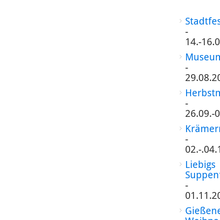
Stadtfe
-
14.-16.
Museum
-
29.08.2
Herbst
-
26.09.-
Krämer
-
02.-.04
Liebigs
Suppen
-
01.11.2
Gießen