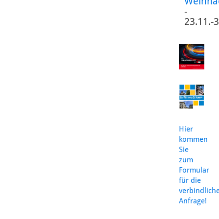
Weihna
-
23.11.-
Hier
kommen
Sie
zum
Formular
für die
verbindlich
Anfrage!