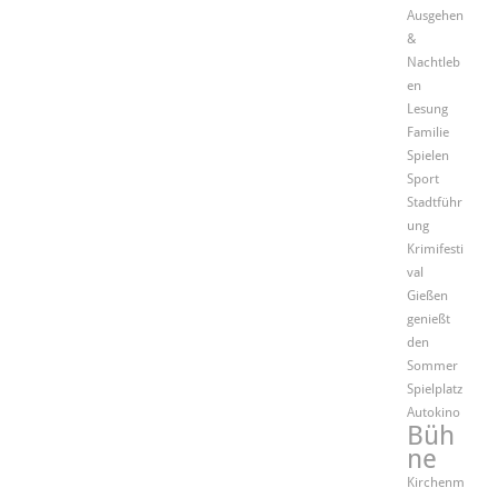
Ausgehen
&
Nachtleb
en
Lesung
Familie
Spielen
Sport
Stadtführ
ung
Krimifesti
val
Gießen
genießt
den
Sommer
Spielplatz
Autokino
Büh
ne
Kirchenm