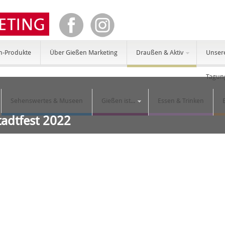
n-Produkte
Über Gießen Marketing
Draußen & Aktiv
Unser
Tagun
Sehenswertes & Museen
Gießen ist...
Essen & Trinken
tadtfest 2022