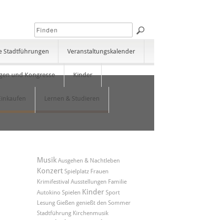
e Stadtführungen
Veranstaltungskalender
gen und Kongresse
Kinder
Einkaufen
Lernen & Studieren
Musik
Ausgehen & Nachtleben
Konzert
Spielplatz
Frauen
Krimifestival
Ausstellungen
Familie
Kinder
Autokino
Spielen
Sport
Lesung
Gießen genießt den Sommer
Stadtführung
Kirchenmusik