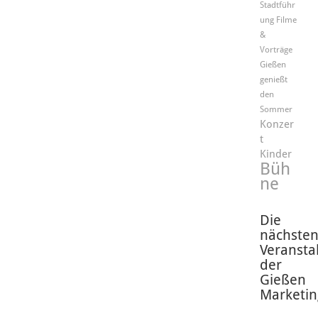
Stadtführ
ung
Filme
&
Vorträge
Gießen
genießt
den
Sommer
Konzer
t
Kinder
Büh
ne
Die
nächste
Veransta
der
Gießen
Marketin