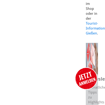
im
Shop
oder in
der
Tourist-
Information
Gießen
.
Newsle
Monatlich
Tipps
zu
Highlights