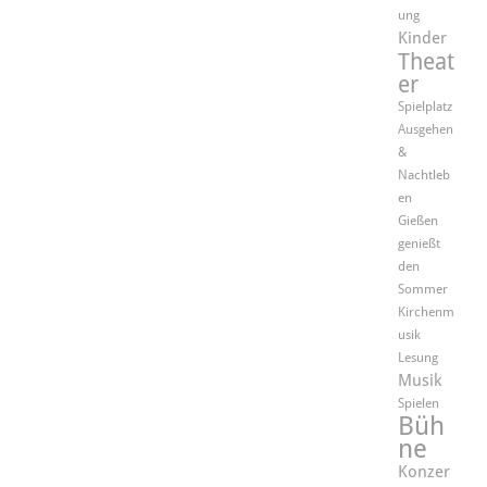
ung
Kinder
Theat
er
Spielplatz
Ausgehen
&
Nachtleb
en
Gießen
genießt
den
Sommer
Kirchenm
usik
Lesung
Musik
Spielen
Büh
ne
Konzer